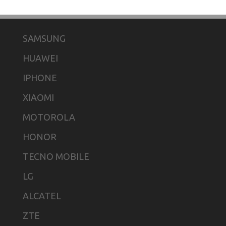
SAMSUNG
HUAWEI
IPHONE
XIAOMI
MOTOROLA
HONOR
TECNO MOBILE
LG
ALCATEL
ZTE