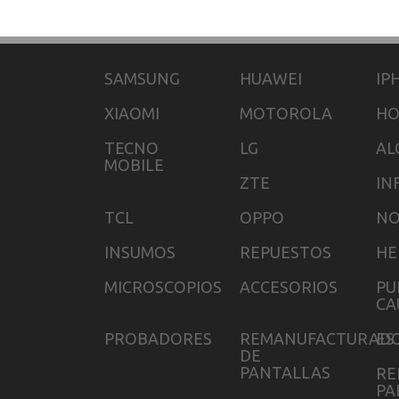
SAMSUNG
HUAWEI
IP
XIAOMI
MOTOROLA
H
TECNO
LG
AL
MOBILE
ZTE
IN
TCL
OPPO
NO
INSUMOS
REPUESTOS
HE
MICROSCOPIOS
ACCESORIOS
PU
CA
PROBADORES
REMANUFACTURAD
ES
DE
PANTALLAS
RE
PA