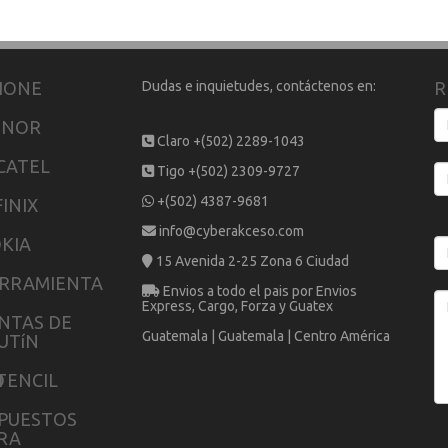
HONE
Dudas e inquietudes, contáctenos en:
R
ONOR
Claro +(502) 2289-1043
CATEL
Tigo +(502) 2309-9727
+(502) 4387-9681
FINIX
info@cyberakceso.com
KIA
15 Avenida 2-25 Zona 6 Ciudad
RRAMIENTA
Envios a todo el pais por Envios
Express, Cargo, Forza y Guatex
NTAS DE
Guatemala | Guatemala | Centro América
UTíN
O
TENCIL
PUESTOS
RA