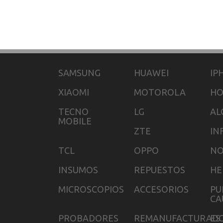
SAMSUNG
HUAWEI
IP
XIAOMI
MOTOROLA
H
TECNO
LG
AL
MOBILE
ZTE
IN
TCL
OPPO
NO
INSUMOS
REPUESTOS
HE
MICROSCOPIOS
ACCESORIOS
PU
CA
PROBADORES
REMANUFACTURAD
ES