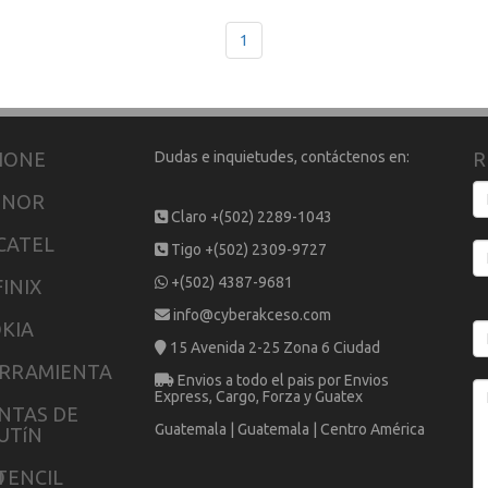
1
HONE
Dudas e inquietudes, contáctenos en:
R
ONOR
Claro +(502) 2289-1043
CATEL
Tigo +(502) 2309-9727
+(502) 4387-9681
FINIX
info@cyberakceso.com
KIA
15 Avenida 2-25 Zona 6 Ciudad
RRAMIENTA
Envios a todo el pais por Envios
Express, Cargo, Forza y Guatex
NTAS DE
Guatemala | Guatemala | Centro América
UTíN
O
TENCIL