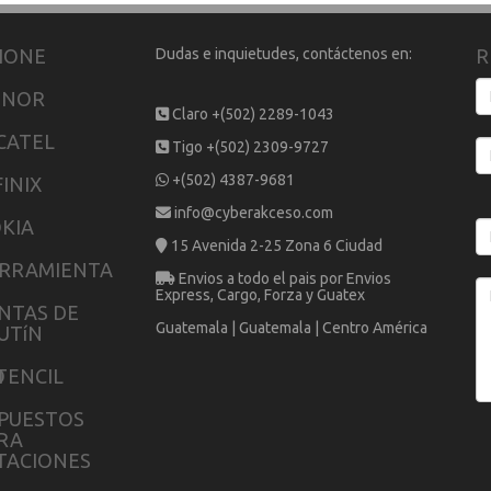
HONE
Dudas e inquietudes, contáctenos en:
R
ONOR
Claro +(502) 2289-1043
CATEL
Tigo +(502) 2309-9727
+(502) 4387-9681
FINIX
info@cyberakceso.com
KIA
15 Avenida 2-25 Zona 6 Ciudad
RRAMIENTA
Envios a todo el pais por Envios
Express, Cargo, Forza y Guatex
NTAS DE
Guatemala | Guatemala | Centro América
UTíN
O
TENCIL
PUESTOS
RA
TACIONES