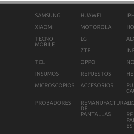
SAMSUNG
HUAWEI
IP
XIAOMI
MOTOROLA
H
TECNO
LG
AL
MOBILE
ZTE
IN
TCL
OPPO
NO
INSUMOS
REPUESTOS
HE
MICROSCOPIOS
ACCESORIOS
PU
CA
PROBADORES
REMANUFACTURAD
ES
DE
PANTALLAS
RE
PA
ES